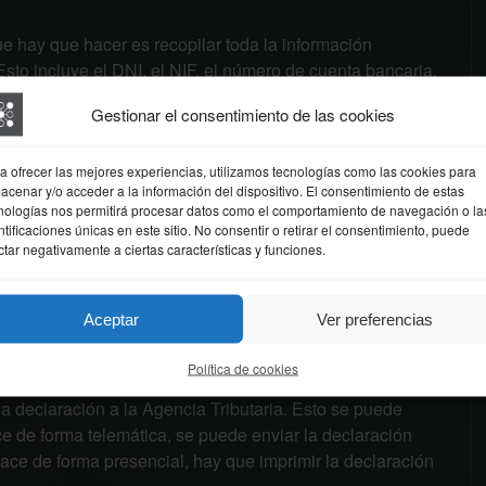
e hay que hacer es recopilar toda la información
Esto incluye el DNI, el NIF, el número de cuenta bancaria,
e los inmuebles, los datos de los seguros de vida y los
Gestionar el consentimiento de las cookies
.
o es descargar el programa PADRE, que es el programa
a ofrecer las mejores experiencias, utilizamos tecnologías como las cookies para
 programa se puede descargar de forma gratuita desde la
acenar y/o acceder a la información del dispositivo. El consentimiento de estas
nologías nos permitirá procesar datos como el comportamiento de navegación o la
 descargado el programa PADRE, hay que rellenar
ntificaciones únicas en este sitio. No consentir o retirar el consentimiento, puede
ctar negativamente a ciertas características y funciones.
n recopilada en el paso 1. Es importante comprobar que
ún dato importante.
ber rellenado todos los campos del programa PADRE, es
Aceptar
Ver preferencias
probar que no hay errores. Una vez que se ha revisado
ión pulsando el botón correspondiente del programa
Política de cookies
la declaración a la Agencia Tributaria. Esto se puede
ce de forma telemática, se puede enviar la declaración
ce de forma presencial, hay que imprimir la declaración