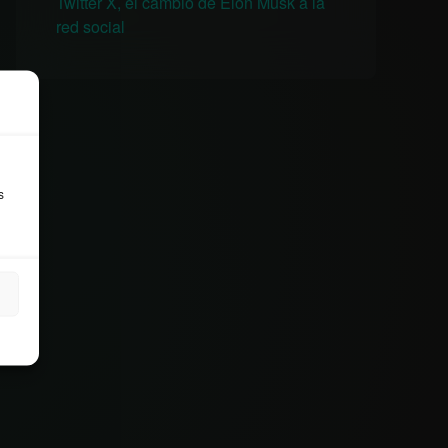
Twitter X, el cambio de Elon Musk a la
red social
s