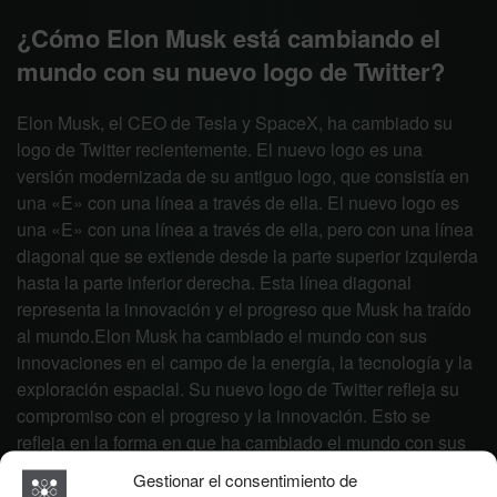
¿Cómo Elon Musk está cambiando el
mundo con su nuevo logo de Twitter?
Elon Musk, el CEO de Tesla y SpaceX, ha cambiado su
logo de Twitter recientemente. El nuevo logo es una
versión modernizada de su antiguo logo, que consistía en
una «E» con una línea a través de ella. El nuevo logo es
una «E» con una línea a través de ella, pero con una línea
diagonal que se extiende desde la parte superior izquierda
hasta la parte inferior derecha. Esta línea diagonal
representa la innovación y el progreso que Musk ha traído
al mundo.Elon Musk ha cambiado el mundo con sus
innovaciones en el campo de la energía, la tecnología y la
exploración espacial. Su nuevo logo de Twitter refleja su
compromiso con el progreso y la innovación. Esto se
refleja en la forma en que ha cambiado el mundo con sus
innovaciones, como la producción de vehículos eléctricos,
Gestionar el consentimiento de
la creación de una red de transporte de alta velocidad y la