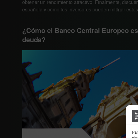
obtener un rendimiento atractivo. Finalmente, discu
española y cómo los inversores pueden mitigar estos
¿Cómo el Banco Central Europeo es
deuda?
Par
alm