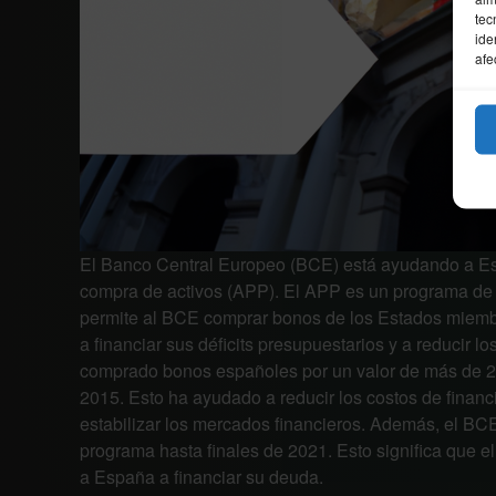
tec
ide
afe
El Banco Central Europeo (BCE) está ayudando a E
compra de activos (APP). El APP es un programa de
permite al BCE comprar bonos de los Estados miemb
a financiar sus déficits presupuestarios y a reducir 
comprado bonos españoles por un valor de más de 20
2015. Esto ha ayudado a reducir los costos de financ
estabilizar los mercados financieros. Además, el B
programa hasta finales de 2021. Esto significa que
a España a financiar su deuda.