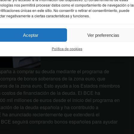
nologías nos permitirá procesar datos como el comportamiento de navegación o la
ntificaciones únicas en este sitio. No consentir o retirar el consentimiento, puede
ctar negativamente a ciertas características y funciones.
Aceptar
Ver preferencias
Política de cookies
spaña a comprar su deuda mediante el programa de
 compra de bonos soberanos de la zona euro, que
ros de la zona euro. Esto ayuda a los Estados miembros
los costos de financiación de la deuda. El BCE ha
0 mil millones de euros desde el inicio del programa en
iación de la deuda española y ha contribuido a
CE ha anunciado recientemente que extenderá el
 el BCE seguirá comprando bonos españoles para ayudar