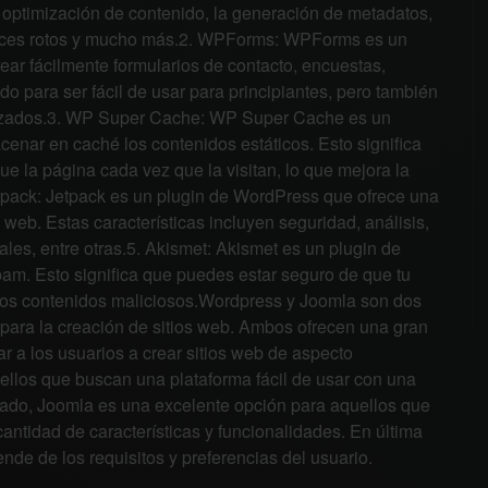
 optimización de contenido, la generación de metadatos,
enlaces rotos y mucho más.2. WPForms: WPForms es un
ear fácilmente formularios de contacto, encuestas,
o para ser fácil de usar para principiantes, pero también
anzados.3. WP Super Cache: WP Super Cache es un
cenar en caché los contenidos estáticos. Esto significa
e la página cada vez que la visitan, lo que mejora la
etpack: Jetpack es un plugin de WordPress que ofrece una
o web. Estas características incluyen seguridad, análisis,
les, entre otras.5. Akismet: Akismet es un plugin de
pam. Esto significa que puedes estar seguro de que tu
tros contenidos maliciosos.Wordpress y Joomla son dos
para la creación de sitios web. Ambos ofrecen una gran
r a los usuarios a crear sitios web de aspecto
ellos que buscan una plataforma fácil de usar con una
lado, Joomla es una excelente opción para aquellos que
tidad de características y funcionalidades. En última
nde de los requisitos y preferencias del usuario.