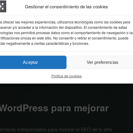
Press en su servidor. Esto se puede hacer de forma
Gestionar el consentimiento de las cookies
Una vez que haya instalado WordPress, deberá configurar
 de control de su servidor.3. Después de configurar la
e WordPress. Esto se puede hacer desde el archivo wp-
a ofrecer las mejores experiencias, utilizamos tecnologías como las cookies para
acenar y/o acceder a la información del dispositivo. El consentimiento de estas
guración de WordPress, deberá elegir un tema para su
nologías nos permitirá procesar datos como el comportamiento de navegación o la
ministración de WordPress.5. Después de elegir un tema,
ntificaciones únicas en este sitio. No consentir o retirar el consentimiento, puede
 web. Esto se puede hacer desde el panel de
ctar negativamente a ciertas características y funciones.
talado los plugins necesarios, deberá configurar los
l panel de administración de WordPress.7. Por último,
Aceptar
Ver preferencias
puede hacer desde el panel de administración de
ctamente su sitio web con WordPress. Esta herramienta
Política de cookies
a que ofrece una gran cantidad de funcionalidades y es
 WordPress para mejorar
mienta indispensable para mejorar el SEO de tu sitio