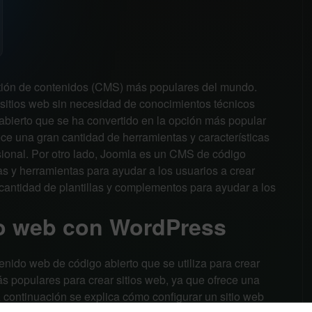
tión de contenidos (CMS) más populares del mundo.
 sitios web sin necesidad de conocimientos técnicos
bierto que se ha convertido en la opción más popular
ece una gran cantidad de herramientas y características
esional. Por otro lado, Joomla es un CMS de código
as y herramientas para ayudar a los usuarios a crear
antidad de plantillas y complementos para ayudar a los
io web con WordPress
nido web de código abierto que se utiliza para crear
ás populares para crear sitios web, ya que ofrece una
A continuación se explica cómo configurar un sitio web