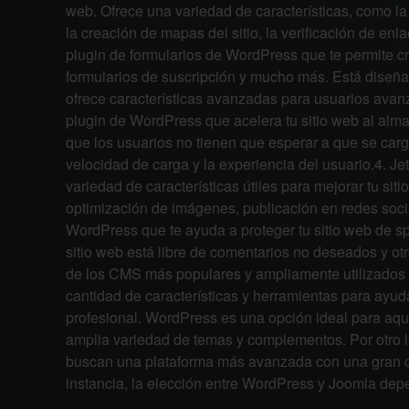
web. Ofrece una variedad de características, como la
la creación de mapas del sitio, la verificación de 
plugin de formularios de WordPress que te permite cr
formularios de suscripción y mucho más. Está diseñad
ofrece características avanzadas para usuarios av
plugin de WordPress que acelera tu sitio web al alma
que los usuarios no tienen que esperar a que se cargu
velocidad de carga y la experiencia del usuario.4. J
variedad de características útiles para mejorar tu siti
optimización de imágenes, publicación en redes socia
WordPress que te ayuda a proteger tu sitio web de s
sitio web está libre de comentarios no deseados y o
de los CMS más populares y ampliamente utilizados 
cantidad de características y herramientas para ayuda
profesional. WordPress es una opción ideal para aqu
amplia variedad de temas y complementos. Por otro 
buscan una plataforma más avanzada con una gran can
instancia, la elección entre WordPress y Joomla depe