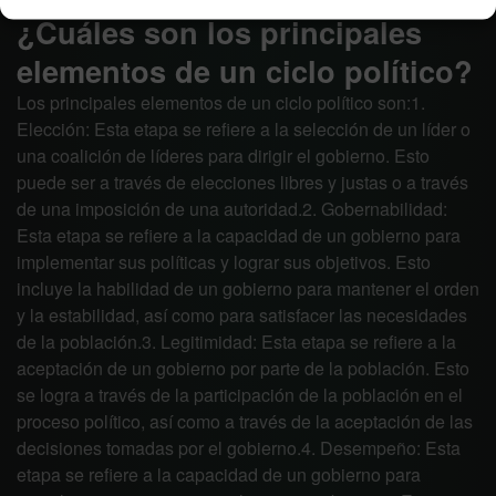
¿Cuáles son los principales
elementos de un ciclo político?
Los principales elementos de un ciclo político son:1.
Elección: Esta etapa se refiere a la selección de un líder o
una coalición de líderes para dirigir el gobierno. Esto
puede ser a través de elecciones libres y justas o a través
de una imposición de una autoridad.2. Gobernabilidad:
Esta etapa se refiere a la capacidad de un gobierno para
implementar sus políticas y lograr sus objetivos. Esto
incluye la habilidad de un gobierno para mantener el orden
y la estabilidad, así como para satisfacer las necesidades
de la población.3. Legitimidad: Esta etapa se refiere a la
aceptación de un gobierno por parte de la población. Esto
se logra a través de la participación de la población en el
proceso político, así como a través de la aceptación de las
decisiones tomadas por el gobierno.4. Desempeño: Esta
etapa se refiere a la capacidad de un gobierno para