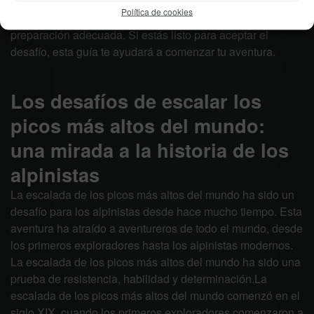
para los aventureros. Estas montañas presentan una serie
Política de cookies
de desafíos técnicos y físicos que requieren una
preparación adecuada. Si estás listo para aceptar el
desafío, esta guía te ayudará a comenzar tu aventura.
Los desafíos de escalar los
picos más altos del mundo:
una mirada a la historia de los
alpinistas
La escalada de los picos más altos del mundo ha sido un
desafío para los alpinistas desde hace mucho tiempo. Esta
aventura ha atraído a aventureros de todo el mundo, desde
los primeros exploradores hasta los alpinistas modernos.
La escalada de los picos más altos del mundo ha sido una
prueba de resistencia, habilidad y determinación.La
escalada de los picos más altos del mundo comenzó en el
siglo XIX, cuando los primeros exploradores comenzaron a