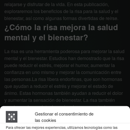
relajarse y disfrutar de la vida. En esta publicación,
exploraremos los beneficios de la risa para la salud y el
bienestar, así como algunas formas divertidas de reírse.
¿Cómo la risa mejora la salud
mental y el bienestar?
La risa es una herramienta poderosa para mejorar la salud
mental y el bienestar. Estudios han demostrado que la risa
puede reducir el estrés, mejorar el humor, aumentar la
confianza en uno mismo y mejorar la comunicación entre
las personas.La risa libera endorfinas, que son hormonas
que ayudan a reducir el estrés y mejorar el estado de
ánimo. Estas hormonas también ayudan a reducir el dolor
y aumentar la sensación de bienestar. La risa también
puede ayudar a relajar los músculos y aumentar la
Gestionar el consentimiento de
circulación sanguínea.Además, la risa puede ayudar a
las cookies
mejorar la comunicación entre las personas. Esto se debe
a que la risa es una forma de expresión no verbal que
Para ofrecer las mejores experiencias, utilizamos tecnologías como las