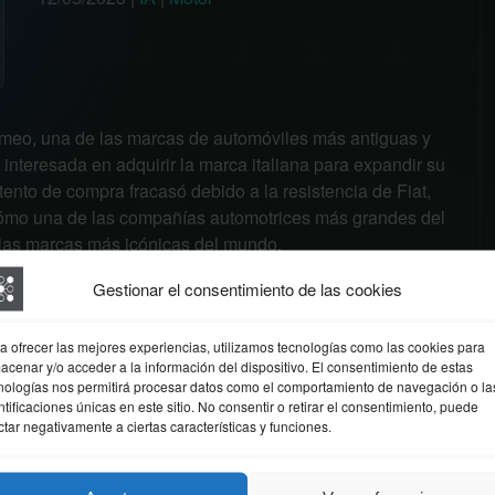
meo, una de las marcas de automóviles más antiguas y
teresada en adquirir la marca italiana para expandir su
ento de compra fracasó debido a la resistencia de Fiat,
cómo una de las compañías automotrices más grandes del
 las marcas más icónicas del mundo.
 pudo comprar Alfa
Gestionar el consentimiento de las cookies
a ofrecer las mejores experiencias, utilizamos tecnologías como las cookies para
acenar y/o acceder a la información del dispositivo. El consentimiento de estas
e Fiat Chrysler Automobiles (FCA) decidió no vender la
nologías nos permitirá procesar datos como el comportamiento de navegación o la
ntificaciones únicas en este sitio. No consentir o retirar el consentimiento, puede
enta de Alfa Romeo desde hace algún tiempo, pero
ctar negativamente a ciertas características y funciones.
o. Esta decisión fue tomada para mantener la identidad
endo una marca de lujo. Además, FCA cree que Alfa
ento y que puede contribuir significativamente a los