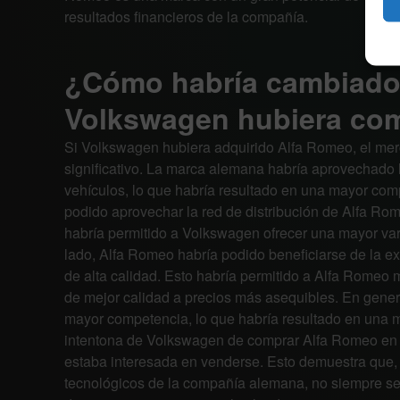
resultados financieros de la compañía.
¿Cómo habría cambiado 
Volkswagen hubiera co
Si Volkswagen hubiera adquirido Alfa Romeo, el me
significativo. La marca alemana habría aprovechado 
vehículos, lo que habría resultado en una mayor co
podido aprovechar la red de distribución de Alfa Ro
habría permitido a Volkswagen ofrecer una mayor var
lado, Alfa Romeo habría podido beneficiarse de la e
de alta calidad. Esto habría permitido a Alfa Romeo m
de mejor calidad a precios más asequibles. En gener
mayor competencia, lo que habría resultado en una m
intentona de Volkswagen de comprar Alfa Romeo en 1
estaba interesada en venderse. Esto demuestra que, a
tecnológicos de la compañía alemana, no siempre se