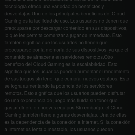
tecnología ofrece una variedad de beneficios y
desventajas.Uno de los principales beneficios del Cloud
Gaming es la facilidad de uso. Los usuarios no tienen que
preocuparse por descargar contenido en sus dispositivos,
lo que les permite comenzar a jugar de inmediato. Esto
también significa que los usuarios no tienen que
preocuparse por la memoria de sus dispositivos, ya que el
contenido se almacena en servidores remotos.Otro
beneficio del Cloud Gaming es la escalabilidad. Esto
significa que los usuarios pueden aumentar el rendimiento
de sus juegos sin tener que comprar nuevos equipos. Esto
se logra aumentando la potencia de los servidores
remotos. Esto significa que los usuarios pueden disfrutar
de una experiencia de juego más fluida sin tener que
gastar dinero en nuevos equipos.Sin embargo, el Cloud
Gaming también tiene algunas desventajas. Una de ellas
es la dependencia de la conexión a Internet. Si la conexión
a Internet es lenta o inestable, los usuarios pueden