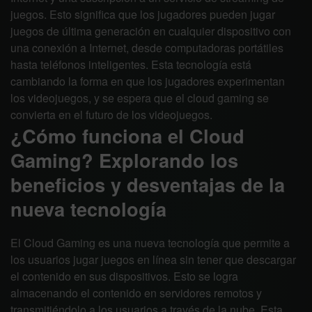
juegos. Esto significa que los jugadores pueden jugar
juegos de última generación en cualquier dispositivo con
una conexión a Internet, desde computadoras portátiles
hasta teléfonos inteligentes. Esta tecnología está
cambiando la forma en que los jugadores experimentan
los videojuegos, y se espera que el cloud gaming se
convierta en el futuro de los videojuegos.
¿Cómo funciona el Cloud
Gaming? Explorando los
beneficios y desventajas de la
nueva tecnología
El Cloud Gaming es una nueva tecnología que permite a
los usuarios jugar juegos en línea sin tener que descargar
el contenido en sus dispositivos. Esto se logra
almacenando el contenido en servidores remotos y
transmitiéndolo a los usuarios a través de la nube. Esta