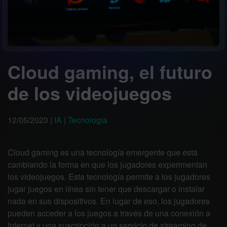
Cloud gaming, el futuro
de los videojuegos
12/05/2023
|
IA
|
Tecnología
Cloud gaming es una tecnología emergente que está
cambiando la forma en que los jugadores experimentan
los videojuegos. Esta tecnología permite a los jugadores
jugar juegos en línea sin tener que descargar o instalar
nada en sus dispositivos. En lugar de eso, los jugadores
pueden acceder a los juegos a través de una conexión a
Internet y una suscripción a un servicio de streaming de